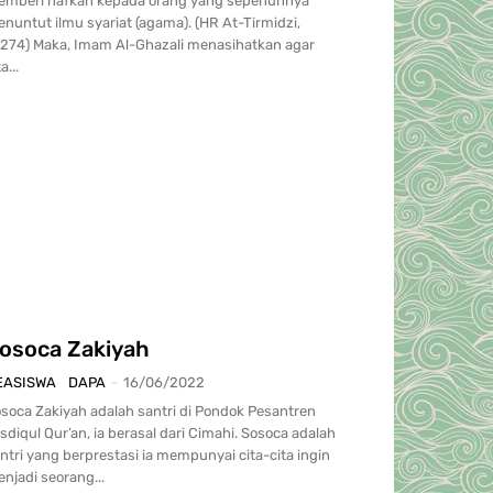
mberi nafkah kepada orang yang sepenuhnya
nuntut ilmu syariat (agama). (HR At-Tirmidzi,
mam Al-Ghazali menasihatkan agar
a...
osoca Zakiyah
EASISWA
DAPA
-
16/06/2022
soca Zakiyah adalah santri di Pondok Pesantren
sdiqul Qur’an, ia berasal dari Cimahi. Sosoca adalah
ntri yang berprestasi ia mempunyai cita-cita ingin
njadi seorang...