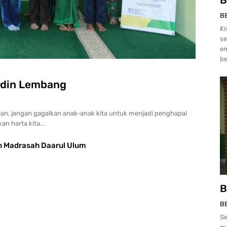
B
Ki
se
em
be
udin Lembang
ran, jangan gagalkan anak-anak kita untuk menjadi penghapal
an harta kita...
n Madrasah Daarul Ulum
B
B
Se