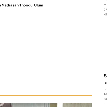
me
n Madrasah Thoriqul Ulum
me
2/274) Maka, I
kit
S
B
So
Ta
sa
me