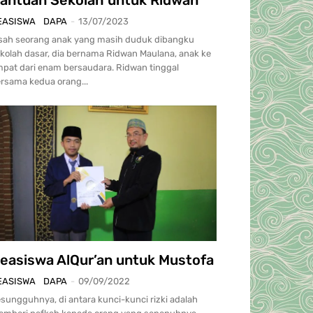
EASISWA
DAPA
-
13/07/2023
sah seorang anak yang masih duduk dibangku
kolah dasar, dia bernama Ridwan Maulana, anak ke
pat dari enam bersaudara. Ridwan tinggal
rsama kedua orang...
easiswa AlQur’an untuk Mustofa
EASISWA
DAPA
-
09/09/2022
sungguhnya, di antara kunci-kunci rizki adalah