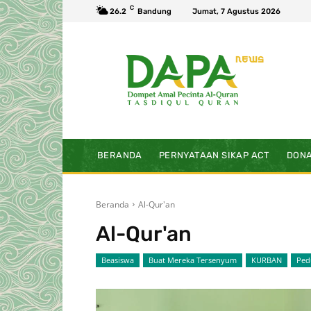
C
26.2
Bandung
Jumat, 7 Agustus 2026
BERANDA
PERNYATAAN SIKAP ACT
DONA
Beranda
Al-Qur'an
Al-Qur'an
Beasiswa
Buat Mereka Tersenyum
KURBAN
Ped