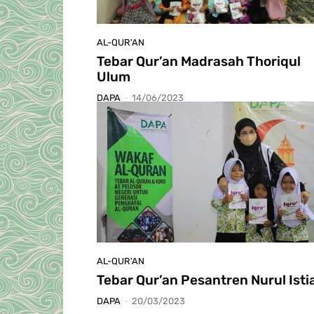
AL-QUR'AN
Tebar Qur’an Madrasah Thoriqul
Ulum
DAPA
-
14/06/2023
AL-QUR'AN
Tebar Qur’an Pesantren Nurul Isti
DAPA
-
20/03/2023