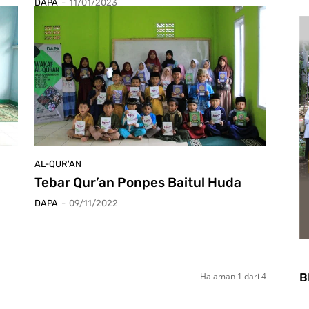
DAPA
-
11/01/2023
AL-QUR'AN
Tebar Qur’an Ponpes Baitul Huda
DAPA
-
09/11/2022
B
Halaman 1 dari 4