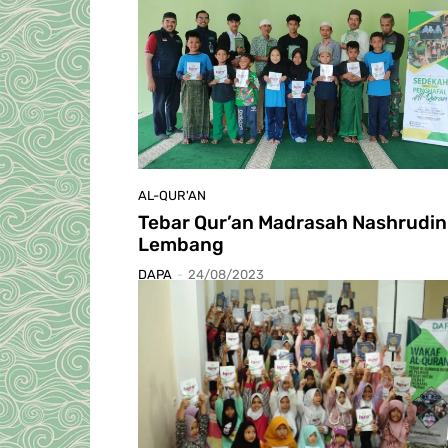
AL-QUR'AN
Tebar Qur’an Madrasah Nashrudin
Lembang
DAPA
-
24/08/2023