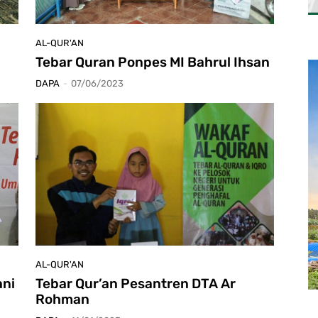
AL-QUR'AN
Tebar Quran Ponpes MI Bahrul Ihsan
DAPA
-
07/06/2023
AL-QUR'AN
ani
Tebar Qur’an Pesantren DTA Ar
Rohman