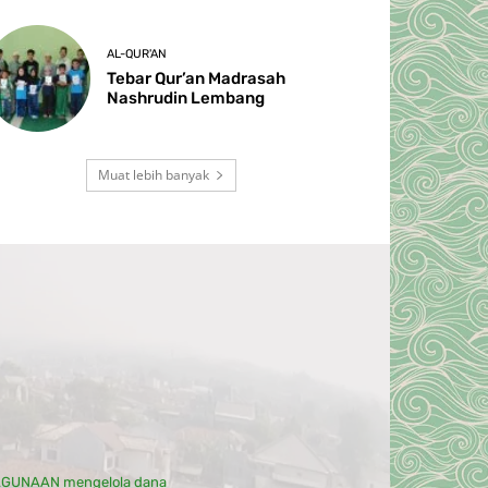
AL-QUR'AN
Tebar Qur’an Madrasah
Nashrudin Lembang
Muat lebih banyak
YAGUNAAN mengelola dana