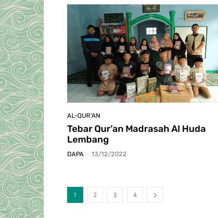
AL-QUR'AN
Tebar Qur’an Madrasah Al Huda
Lembang
DAPA
-
13/12/2022
1
2
3
4