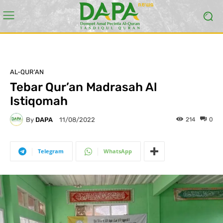
AL-QUR'AN
Tebar Qur’an Madrasah Al
Istiqomah
By
DAPA
214
0
11/08/2022
Telegram
WhatsApp