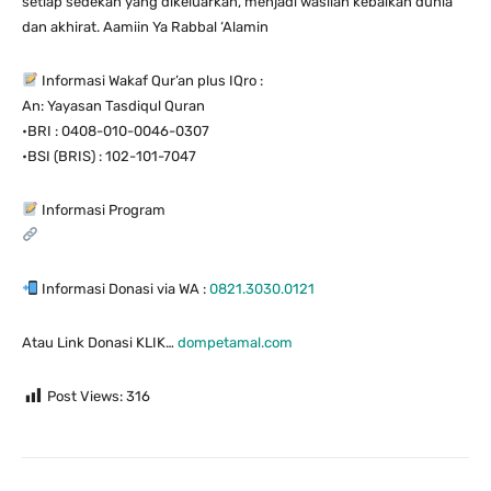
setiap sedekah yang dikeluarkan, menjadi wasilah kebaikan dunia
dan akhirat. Aamiin Ya Rabbal ‘Alamin
Informasi Wakaf Qur’an plus IQro :
An: Yayasan Tasdiqul Quran
•BRI : 0408-010-0046-0307
•BSI (BRIS) : 102-101-7047
Informasi Program
Informasi Donasi via WA :
0821.3030.0121
Atau Link Donasi KLIK…
dompetamal.com
Post Views:
316