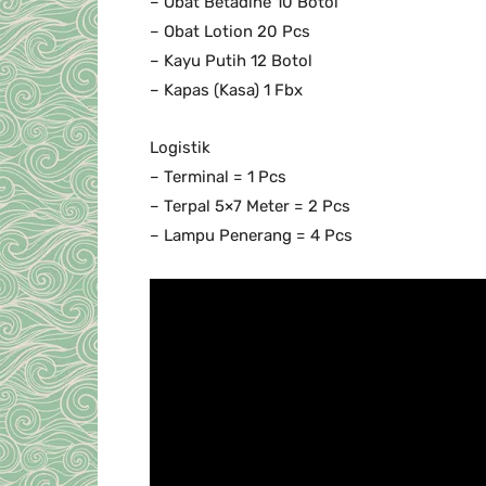
– Obat Betadine 10 Botol
– Obat Lotion 20 Pcs
– Kayu Putih 12 Botol
– Kapas (Kasa) 1 Fbx
Logistik
– Terminal = 1 Pcs
– Terpal 5×7 Meter = 2 Pcs
– Lampu Penerang = 4 Pcs