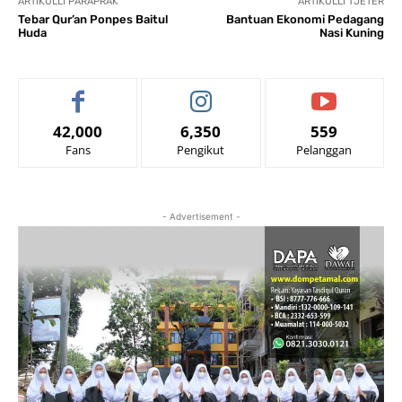
ARTIKULLI PARAPRAK
ARTIKULLI TJETËR
Tebar Qur’an Ponpes Baitul
Bantuan Ekonomi Pedagang
Huda
Nasi Kuning
42,000
6,350
559
Fans
Pengikut
Pelanggan
- Advertisement -